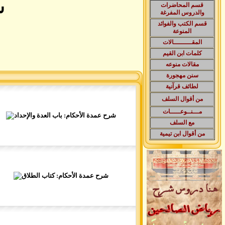
ش
قسم المحاضرات
والدروس المفرغة
قسم الكتب والفوائد
المنوعة
المقـــــــــالات
كلمات ابن القيم
مقالات منوعه
سنن مهجورة
لطائف قرآنية
من أقوال السلف
مـــنــوعـــــات
مع السلف
من أقوال ابن تيمية