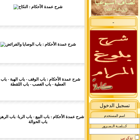
-
تسجيل الدخول
اسم المستخدم
كـــلمــة الــمــرور
تذكرني