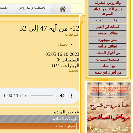
والدروس المفرغة
الخـطب والـدروس
تفسير
قسم الكتب والفوائد
المنوعة
المقـــــــــالات
12- من آية 47 إلى 52
كلمات ابن القيم
مقالات منوعه
المرفقات
سنن مهجورة
تحميل
لطائف قرآنية
من أقوال السلف
16-10-2023 05:05
التعليقات :0
مـــنــوعـــــات
الزيارات :
1153
مع السلف
التحميل
من أقوال ابن تيمية
عناصر المادة
الوصلات الاضافية
عنوان الوصلة