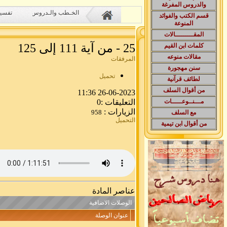
والدروس المفرغة
الخـطب والـدروس
تفسير
قسم الكتب والفوائد
المنوعة
المقـــــــــالات
25 - من آية 111 إلى 125
كلمات ابن القيم
مقالات منوعه
المرفقات
سنن مهجورة
تحميل
لطائف قرآنية
من أقوال السلف
26-06-2023 11:36
التعليقات :0
مـــنــوعـــــات
الزيارات :
958
مع السلف
التحميل
من أقوال ابن تيمية
عناصر المادة
الوصلات الاضافية
عنوان الوصلة