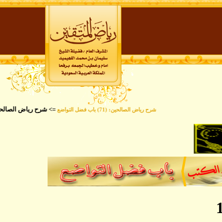
=> شرح رياض الصالحين 
شرح رياض الصالحين: (71) باب فضل التواضع